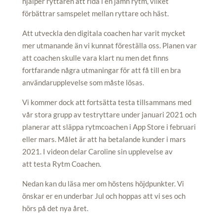
hjälper ryttaren att rida i en jämn rytm, vilket
förbättrar samspelet mellan ryttare och häst.
Att utveckla den digitala coachen har varit mycket
mer utmanande än vi kunnat föreställa oss. Planen var
att coachen skulle vara klart nu men det finns
fortfarande några utmaningar för att få till en bra
användarupplevelse som måste lösas.
Vi kommer dock att fortsätta testa tillsammans med
vår stora grupp av testryttare under januari 2021 och
planerar att släppa rytmcoachen i App Store i februari
eller mars. Målet är att ha betalande kunder i mars
2021. I videon delar Caroline sin upplevelse av
att testa Rytm Coachen.
Nedan kan du läsa mer om höstens höjdpunkter. Vi
önskar er en underbar Jul och hoppas att vi ses och
hörs på det nya året.