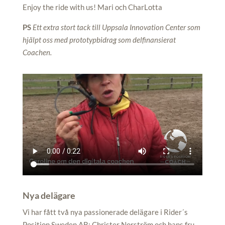
Enjoy the ride with us! Mari och CharLotta
PS
Ett extra stort tack till Uppsala Innovation Center som
hjälpt oss med prototypbidrag som delfinansierat
Coachen.
Nya delägare
Vi har fått två nya passionerade delägare i Rider´s
Position Sweden AB; Christer Norström och hans fru